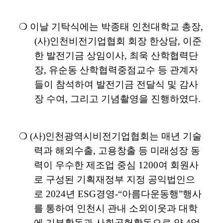
❍
이날 기탁식에는 박종태 인천대학교 총장
,
(
사
)
인천비전기업협회 회장 한상담
,
이준
한 발전기금 상임이사
,
최욱 산학협력단
장
,
유순동 산학협력중점교수 등 관계자
들이 참석하여 발전기금 전달식 및 감사
장 수여
,
그리고 기념촬영을 진행하였다
.
❍
(
사
)
인천광역시비전기업협회는 매년 기술
력과 해외수출
,
고용창출 등 미래성장 동
력이 우수한 제조업 중심
1200
여 회원사
로 구성된 기획재정부 지정 공익법인으
로
2024
년
ESG
경영
-“
아름다운동행
”
행사
를 통하여 인천시 관내 소외이웃과 대학
에 기부활동과 사회공헌활동으로 약
4
억