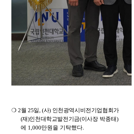
❍
2
월
25
일
, (
사
)
인천광역시비전기업협회가
(
재
)
인천대학교발전기금
(
이사장
박종태
)
에
1,000
만원을 기탁했다
.