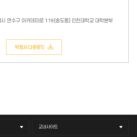
천광역시 연수구 아카데미로 119(송도동) 인천대학교 대학본부
약정서 다운로드
교내사이트
교내사이트