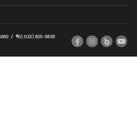
교수회
교육혁신본부
8080
/
팩스:032) 835-0839
국제교류과
국제지원과
공자아카데미
기초교육원
공학교육혁신센터
대학생활상담센터
사회봉사센터