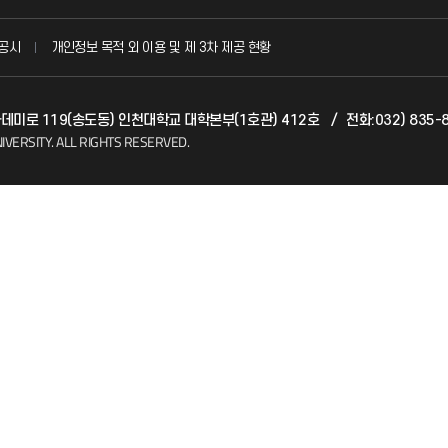
국방헬프콜
공시
개인정보 목적 외 이용 및 제 3차 제공 현황
발전기금
아카데미로 119(송도동) 인천대학교 대학본부(1호관) 412호
/
전화:032) 835-
(FAQ)
산학협력단
IVERSITY.
ALL RIGHTS RESERVED.
소비자생활협동조합
지킴이
총동문회