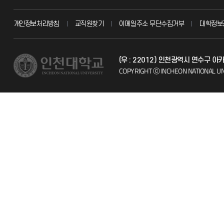
교무회의방송
묻고 답하기
개인정보처리방침
교직원찾기
이메일주소 무단수집거부
대학정보
교수채용
불친절신고
(우 : 22012) 인천광역시 연수구 
시설예약
자주 묻는 질문
COPYRIGHT ⓒ INCHEON NATIONAL UN
인터넷증명
칭찬마당
입학안내
학생서비스 
직원채용
취업정보(학생)