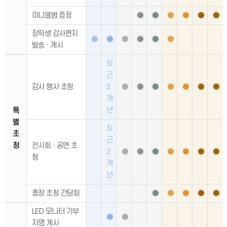
미니앨범 증정
●
●
●
●
●
●
장학생 감사편지
●
●
●
●
●
●
발송 · 게시
최
근
감사 행사 초청
2
●
●
●
●
●
●
●
개
년
특
별
최
초
근
청
전시회 · 공연 초
2
●
●
●
●
●
●
●
청
개
년
총장 초청 간담회
●
●
●
●
●
LED 모니터 기부
●
●
자명 게시