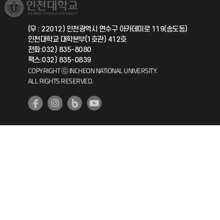
취업정보(학생)
총동문회
국제지원과
(우 : 22012) 인천광역시 연수구 아카데미로 119(송도동)
인천대학교 대학본부(1호관) 412호
공자아카데미
전화:032) 835-8080
팩스:032) 835-0839
기초교육원
COPYRIGHT ⓒ INCHEON NATIONAL UNIVERSITY.
ALL RIGHTS RESERVED.
공학교육혁신센터
대학생활상담센터
사회봉사센터
생활원
원격지원