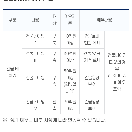
대
예우기
구분
내용
예우내용
상
준
건물네이밍
구
10억원
건물로비
Ⅰ
축
이상
현관 게시
건물네이밍
구
30억원
건물 앞 표
건물네이밍
Ⅱ
축
이상
지석 설치
Ⅲ,Ⅳ의 경
건물 네
우
50억원
이밍
건물네이밍
건물네이밍
구
이상
건물명칭
Ⅰ,Ⅱ 예우
Ⅲ
축
(리뉴얼
부여
포함
사업)
건물네이밍
신
70억원
건물명칭
Ⅳ
축
이상
부여
상기 예우는 내부 사정에 따라 변동될 수 있습니다.