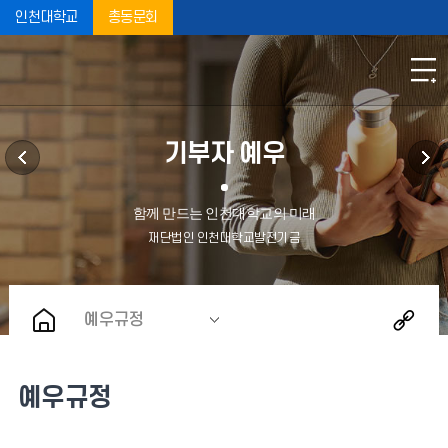
인천대학교
총동문회
기부자 예우
예우규정
예우규정