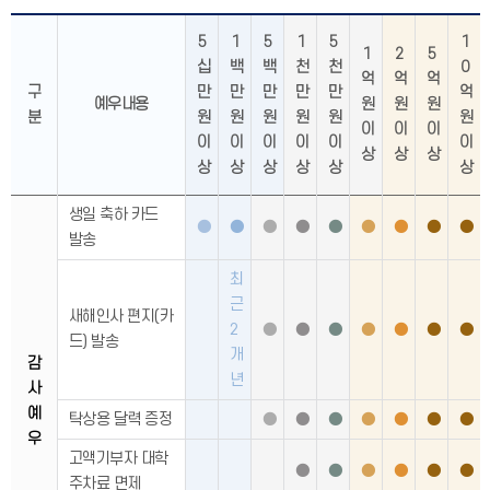
5
1
5
1
5
1
1
2
5
십
백
백
천
천
0
억
억
억
구
만
만
만
만
만
억
예우내용
원
원
원
분
원
원
원
원
원
원
이
이
이
이
이
이
이
이
이
상
상
상
상
상
상
상
상
상
생일 축하 카드
●
●
●
●
●
●
●
●
●
발송
최
근
새해인사 편지(카
2
●
●
●
●
●
●
●
드) 발송
개
감
년
사
예
탁상용 달력 증정
●
●
●
●
●
●
●
우
고액기부자 대학
●
●
●
●
●
●
주차료 면제