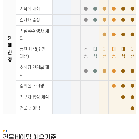
기탁식 개최
●
●
●
●
●
●
감사패 증정
●
●
●
●
●
●
기념식수 행사 개
●
●
●
●
최
명
예
동판 제작(소형,
소
대
대
대
대
대
헌
대형)
형
형
형
형
형
형
정
소식지 인터뷰 게
●
●
●
●
●
●
시
강의실 네이밍
●
●
●
기부자 흉상 제작
●
●
건물 네이밍
●
건물네이밍 예우기준