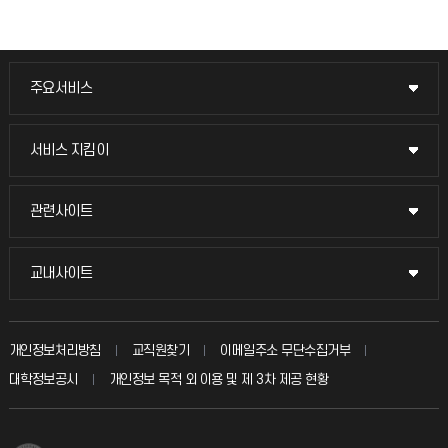
주요서비스
주요서비스
교무회의방송
서비스 지킴이
서비스 지킴이
교수채용
묻고 답하기
관련사이트
관련사이트
시설예약
불친절신고
국방헬프콜
교내사이트
교내사이트
인터넷증명
자주 묻는 질문(FAQ)
발전기금
교수회
입학안내
개인정보처리방침
교직원찾기
이메일주소 무단수집거부
칭찬마당
산학협력단
교육혁신본부
대학정보공시
개인정보 목적 외 이용 및 제 3차 제공 현황
직원채용
학생서비스 지킴이
소비자생활협동조합
국제교류과